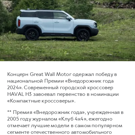
Тест-драйв
СЕРВИСНОЕ ОБСЛУЖИВАНИЕ
О дилере
Трейд-ин
Нулевое ТО
Наша команда
H7
H9
Программа «Помощь на дороге»
Контакты
от 3 799 000 ₽
от 4 799 000 ₽
КРЕДИТ И СТРАХОВАНИЕ
Регламенты технического обслуживания
Кредитный калькулятор
Электронный ПТС
Страхование
Кредит
ПОДДЕРЖКА
Концерн Great Wall Motor одержал победу в
GWM Безопасность
национальной Премии «Внедорожник года
2024». Современный городской кроссовер
КОРПОРАТИВНЫМ КЛИЕНТАМ
Гарантия HAVAL
HAVAL H3 завоевал первенство в номинации
Для малого бизнеса
Мобильное приложение GWM
«Компактные кроссоверы».
Корпоративным клиентам
Программа «HAVAL Защита+»
** Премия «Внедорожник года», учрежденная в
Крупным корпоративным клиентам
Руководства по эксплуатации
2005 году журналом «Клуб 4х4», ежегодно
отмечает лучшие модели в самом популярном
Система управления автопарком
Подписки
сегменте отечественного автомобильного