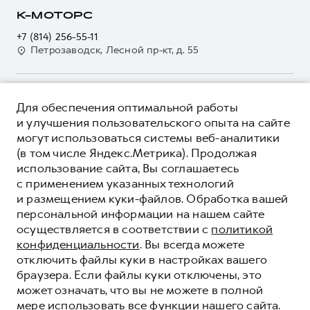
Страхование
О дилере
К-МОТОРС
Электронный ПТС
Кредит
Наша команда
+7 (814) 256-55-11
GWM Безопасность
Для малого бизнеса
Петрозаводск, Лесной пр-кт, д. 55
Контакты
Гарантия HAVAL
Корпоративным клиентам
Мобильное приложение GWM
Крупным корпоративным клиентам
О ПРОДУКТЕ
Программа «HAVAL Защита+»
Для обеспечения оптимальной работы
Система управления автопарком
КРЕДИТНЫЕ ПРОГРАММЫ
и улучшения пользовательского опыта на сайте
Руководства по эксплуатации
Сервис для корпоративных клиентов
могут использоваться системы веб-аналитики
ЦЕНЫ И ВЫГОДЫ
Подписки
(в том числе Яндекс.Метрика). Продолжая
HAVAL Лизинг
ЮРИДИЧЕСКАЯ ИНФОРМАЦИЯ
использование сайта, Вы соглашаетесь
Автомобильные аксессуары
Автомобильные аксессуары
Вся представленная на сайте информация, касающаяся
с применением указанных технологий
Коллекция PRO
автомобилей и сервисного обслуживания, носит
Коллекция PRO
и размещением куки-файлов. Обработка вашей
информационный характер и не является публичной офертой.
****На некоторых автомобилях HAVAL может отсутствовать
персональной информации на нашем сайте
Коллекция Базовая
Показать все
Коллекция Базовая
Все цены, указанные на данном сайте, носят информационный
система / устройство вызова экстренных оперативных служб
осуществляется в соответствии с
политикой
характер и являются максимально рекомендуемыми
Коллекция Детская
(блок ЭРА-ГЛОНАСС).
Коллекция Детская
розничными ценами по расчетам дистрибьютора (ООО «Грейт
конфиденциальности
. Вы всегда можете
Волл Мотор Рус»). Для получения подробной информации
© 2026 ООО «Грейт Волл Мотор Рус»
отключить файлы куки в настройках вашего
просьба обращаться к ближайшему официальному дилеру ООО
браузера. Если файлы куки отключены, это
© 2026 ООО «КМ-Альянс»
«Грейт Волл Мотор Рус» либо по телефону Горячей линии 8 (800)
может означать, что вы не можете в полной
Политика конфиденциальности
511-59-86, либо на сайте. Опубликованная на данном сайте
мере использовать все функции нашего сайта.
информация может быть изменена в любое время без
Юридическая информация