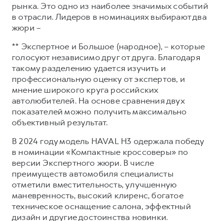
Сервис для корпоративных клиентов
рынка. Это одно из наиболее значимых событий
в отрасли. Лидеров в номинациях выбирают два
HAVAL Лизинг
АКСЕССУАРЫ HAVAL
жюри –
Автомобильные аксессуары
** Экспертное и Большое (народное), – которые
АКСЕССУАРЫ HAVAL
Коллекция PRO
голосуют независимо друг от друга. Благодаря
Автомобильные аксессуары
Коллекция Базовая
такому разделению удается изучить и
профессиональную оценку от экспертов, и
Коллекция PRO
Коллекция Детская
мнение широкого круга российских
Коллекция Базовая
автолюбителей. На основе сравнения двух
показателей можно получить максимально
Коллекция Детская
объективный результат.
В 2024 году модель HAVAL H3 одержала победу
в номинации «Компактные кроссоверы» по
версии Экспертного жюри. В числе
преимуществ автомобиля специалисты
отметили вместительность, улучшенную
маневренность, высокий клиренс, богатое
техническое оснащение салона, эффектный
дизайн и другие достоинства новинки.