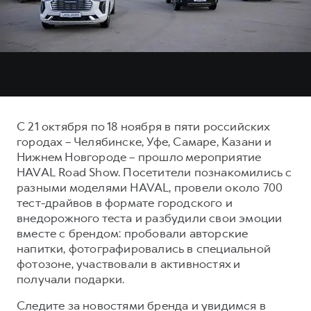
Тест-драйв
СЕРВИСНОЕ ОБСЛУЖИВАНИЕ
О дилере
Трейд-ин
Нулевое ТО
Наша команда
H7
H9
Программа «Помощь на дороге»
Контакты
от 3 799 000 ₽
от 4 799 000 ₽
КРЕДИТ И СТРАХОВАНИЕ
Регламенты технического обслуживания
Кредитный калькулятор
Электронный ПТС
С 21 октября по 18 ноября в пяти российских
Страхование
городах – Челябинске, Уфе, Самаре, Казани и
Кредит
Нижнем Новгороде – прошло мероприятие
ПОДДЕРЖКА
HAVAL Road Show. Посетители познакомились с
GWM Безопасность
разными моделями HAVAL, провели около 700
КОРПОРАТИВНЫМ КЛИЕНТАМ
Гарантия HAVAL
тест-драйвов в формате городского и
внедорожного теста и разбудили свои эмоции
Для малого бизнеса
Мобильное приложение GWM
вместе с брендом: пробовали авторские
Корпоративным клиентам
Программа «HAVAL Защита+»
напитки, фотографировались в специальной
фотозоне, участвовали в активностях и
Крупным корпоративным клиентам
Руководства по эксплуатации
получали подарки.
Система управления автопарком
Подписки
Следите за новостями бренда и увидимся в