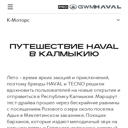
К-Моторс
ПУТЕШЕСТВИЕ HAVAL
В КАЛМЫКИЮ
Модели
Покупателям
Владельцам
Спецпредложения
О дилере
Лето – время ярких эмоций и приключений,
ВЫБОР И ПОКУПКА
СЕРВИС
СПЕЦПРЕДЛОЖЕНИЯ
БРЕНД HAVAL
поэтому бренды HAVAL и TECNO решили
вдохновить пользователей на новые открытия и
Автомобили в наличии
Все о сервисе
Покупателям
О бренде
отправиться в Республику Калмыкия. Маршрут
Конфигуратор HAVAL
Запись на сервис
Владельцам
Новости
тест-драйва прошел через бескрайние равнины
с посещением Розового озера около поселка
H3
Аксессуары HAVAL
Моторное масло
О GWM
H5
от 2 499 000 ₽
от 4 049 000 ₽
Адык в Меклетинском заказнике, Поющих
Каталоги и прайс-листы
Стоимость ТО
барханов, которые издают мелодичный звук на
Программа «HAVAL Защита+»
сильном ветру, и Горящего источника, который
ИНФОРМАЦИЯ О ДИЛЕРЕ