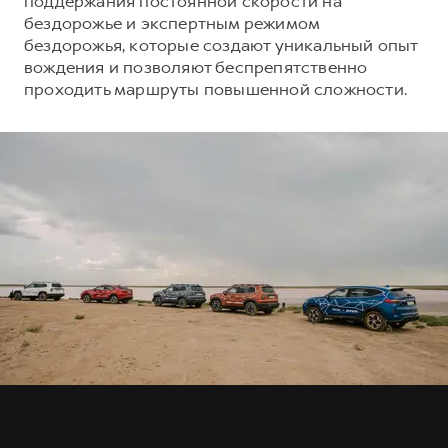
поддержания постоянной скорости на
Сервис для корпоративных клиентов
бездорожье и экспертным режимом
HAVAL Лизинг
АКСЕССУАРЫ HAVAL
бездорожья, которые создают уникальный опыт
вождения и позволяют беспрепятственно
Автомобильные аксессуары
проходить маршруты повышенной сложности.
АКСЕССУАРЫ HAVAL
Коллекция PRO
Автомобильные аксессуары
Коллекция Базовая
Коллекция PRO
Коллекция Детская
Коллекция Базовая
Коллекция Детская