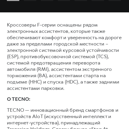
Кроссоверы F-серии оснащены рядом
электронных ассистентов, которые также
обеспечивают комфорт и уверенность на дороге
даже за пределами городской местности –
электронной системой курсовой устойчивости
(ESP), противобуксовочной системой (TCS),
системой предотвращения переворота
автомобиля (RMI), ассистентом экстренного
торможения (ВА), ассистентами старта на
подъеме (ННС) и спуска (HDC), а также задними
ассистентами парковки.
О TECNO:
TECNO — инновационный бренд смартфонов и
устройств AIoT (искусственный интеллект и
интернет-устройства), принадлежащий
Transsion Holdings. Слоган бренда «Stop At