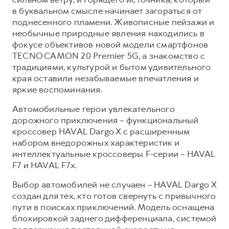
в буквальном смысле начинает загораться от
Тест-драйв
СЕРВИСНОЕ ОБСЛУЖИВАНИЕ
О дилере
поднесенного пламени. Живописные пейзажи и
Трейд-ин
Нулевое ТО
Наша команда
необычные природные явления находились в
фокусе объективов новой модели смартфонов
H7
H9
Программа «Помощь на дороге»
Контакты
от 3 799 000 ₽
от 4 799 000 ₽
TECNO CAMON 20 Premier 5G, а знакомство с
КРЕДИТ И СТРАХОВАНИЕ
Регламенты технического обслуживания
традициями, культурой и бытом удивительного
края оставили незабываемые впечатления и
Кредитный калькулятор
Электронный ПТС
яркие воспоминания.
Страхование
Автомобильные герои увлекательного
Кредит
ПОДДЕРЖКА
дорожного приключения – функциональный
кроссовер HAVAL Dargo X с расширенным
GWM Безопасность
набором внедорожных характеристик и
КОРПОРАТИВНЫМ КЛИЕНТАМ
Гарантия HAVAL
интеллектуальные кроссоверы F-серии – HAVAL
Для малого бизнеса
Мобильное приложение GWM
F7 и HAVAL F7x.
Корпоративным клиентам
Программа «HAVAL Защита+»
Выбор автомобилей не случаен – HAVAL Dargo X
создан для тех, кто готов свернуть с привычного
Крупным корпоративным клиентам
Руководства по эксплуатации
пути в поисках приключений. Модель оснащена
Система управления автопарком
Подписки
блокировкой заднего дифференциала, системой