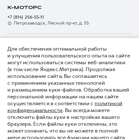
Регламенты технического обслуживания
Страхование
О дилере
К-МОТОРС
Электронный ПТС
Кредит
Наша команда
+7 (814) 256-55-11
GWM Безопасность
Для малого бизнеса
Петрозаводск, Лесной пр-кт, д. 55
Контакты
Гарантия HAVAL
Корпоративным клиентам
Мобильное приложение GWM
Крупным корпоративным клиентам
О ПРОДУКТЕ
Программа «HAVAL Защита+»
Для обеспечения оптимальной работы
Система управления автопарком
КРЕДИТНЫЕ ПРОГРАММЫ
и улучшения пользовательского опыта на сайте
Руководства по эксплуатации
Сервис для корпоративных клиентов
могут использоваться системы веб-аналитики
ЦЕНЫ И ВЫГОДЫ
Подписки
(в том числе Яндекс.Метрика). Продолжая
HAVAL Лизинг
ЮРИДИЧЕСКАЯ ИНФОРМАЦИЯ
использование сайта, Вы соглашаетесь
Автомобильные аксессуары
Автомобильные аксессуары
Вся представленная на сайте информация, касающаяся
с применением указанных технологий
Коллекция PRO
автомобилей и сервисного обслуживания, носит
Коллекция PRO
и размещением куки-файлов. Обработка вашей
информационный характер и не является публичной офертой.
****На некоторых автомобилях HAVAL может отсутствовать
персональной информации на нашем сайте
Коллекция Базовая
Показать все
Коллекция Базовая
Все цены, указанные на данном сайте, носят информационный
система / устройство вызова экстренных оперативных служб
осуществляется в соответствии с
политикой
характер и являются максимально рекомендуемыми
Коллекция Детская
(блок ЭРА-ГЛОНАСС).
Коллекция Детская
розничными ценами по расчетам дистрибьютора (ООО «Грейт
конфиденциальности
. Вы всегда можете
Волл Мотор Рус»). Для получения подробной информации
© 2026 ООО «Грейт Волл Мотор Рус»
отключить файлы куки в настройках вашего
просьба обращаться к ближайшему официальному дилеру ООО
браузера. Если файлы куки отключены, это
© 2026 ООО «КМ-Альянс»
«Грейт Волл Мотор Рус» либо по телефону Горячей линии 8 (800)
может означать, что вы не можете в полной
Политика конфиденциальности
511-59-86, либо на сайте. Опубликованная на данном сайте
мере использовать все функции нашего сайта.
информация может быть изменена в любое время без