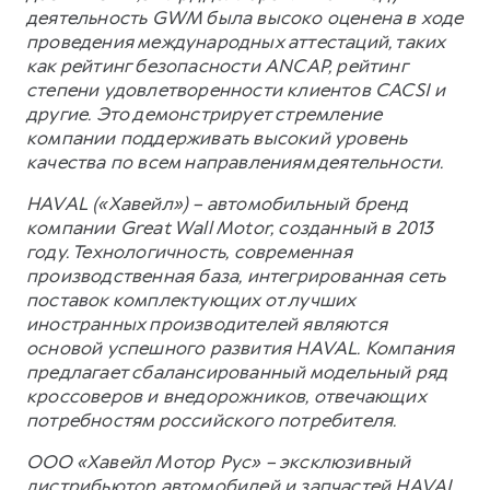
деятельность GWM была высоко оценена в ходе
проведения международных аттестаций, таких
как рейтинг безопасности ANCAP, рейтинг
степени удовлетворенности клиентов CACSI и
другие. Это демонстрирует стремление
компании поддерживать высокий уровень
качества по всем направлениям деятельности.
HAVAL («Хавейл») – автомобильный бренд
компании Great Wall Motor, созданный в 2013
году. Технологичность, современная
производственная база, интегрированная сеть
поставок комплектующих от лучших
иностранных производителей являются
основой успешного развития HAVAL. Компания
предлагает сбалансированный модельный ряд
кроссоверов и внедорожников, отвечающих
потребностям российского потребителя.
ООО «Хавейл Мотор Рус» – эксклюзивный
дистрибьютор автомобилей и запчастей HAVAL,