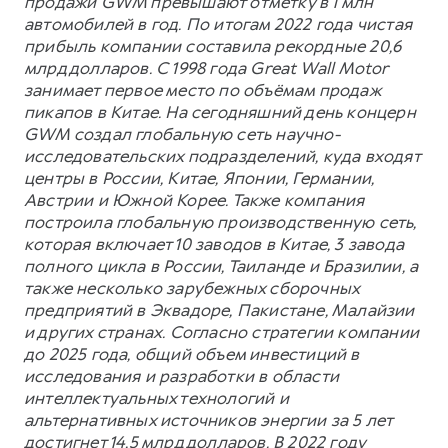
продажи GWM превышают отметку в 1 млн
автомобилей в год. По итогам 2022 года чистая
прибыль компании составила рекордные 20,6
млрд долларов. С 1998 года Great Wall Motor
занимает первое место по объёмам продаж
пикапов в Китае. На сегодняшний день концерн
GWM создал глобальную сеть научно-
исследовательских подразделений, куда входят
центры в России, Китае, Японии, Германии,
Австрии и Южной Корее. Также компания
построила глобальную производственную сеть,
которая включает 10 заводов в Китае, 3 завода
полного цикла в России, Таиланде и Бразилии, а
также несколько зарубежных сборочных
предприятий в Эквадоре, Пакистане, Малайзии
и других странах. Согласно стратегии компании
до 2025 года, общий объем инвестиций в
исследования и разработки в области
интеллектуальных технологий и
альтернативных источников энергии за 5 лет
достигнет 14,5 млрд долларов. В 2022 году