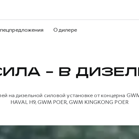
пецпредложения
О дилере
СИЛА - В ДИЗЕЛ
ей на дизельной силовой установке от концерна GW
HAVAL H9, GWM POER, GWM KINGKONG POER