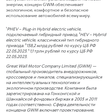
энергии, концерн GWM обеспечивает
экологичное, комфортное и безопасное
использование автомобилей всему миру.
¹
PHEV – Plug-in Hybrid electric vehicle,
подключаемый гибридный привод.
²
HEV – Hybrid
electric vehicle, классический тип гибридного
привода.
³
138,2 млрд рублей по курсу ЦБ РФ
22.05.2023.
⁴
1,1 трлн рублей по курсу ЦБ РФ
22.05.2023.
Great Wall Motor Company Limited (GWM) —
глобальный производитель внедорожников,
кроссоверов и пикапов, специализирующийся
на интеллектуальных технологиях и
экологичном производстве. Компания была
зарегистрирована на Гонконгской и
Шанхайской фондовых биржах в 2003 и 2011
годах соответственно. Сфера деятельности
концерна GWM включает проектирование,