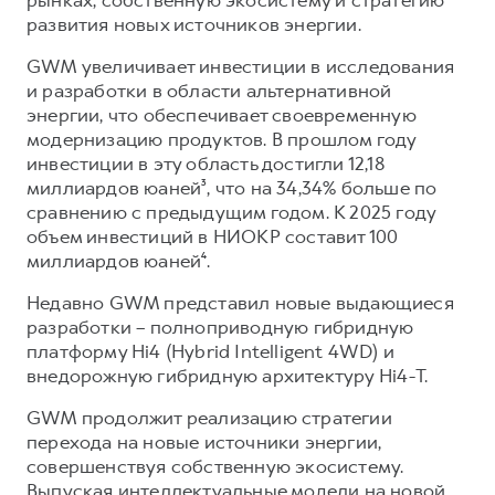
рынках, собственную экосистему и стратегию
развития новых источников энергии.
GWM увеличивает инвестиции в исследования
и разработки в области альтернативной
энергии, что обеспечивает своевременную
модернизацию продуктов. В прошлом году
инвестиции в эту область достигли 12,18
миллиардов юаней³, что на 34,34% больше по
сравнению с предыдущим годом. К 2025 году
объем инвестиций в НИОКР составит 100
миллиардов юаней⁴.
Недавно GWM представил новые выдающиеся
разработки – полноприводную гибридную
платформу Hi4 (Hybrid Intelligent 4WD) и
внедорожную гибридную архитектуру Hi4-T.
GWM продолжит реализацию стратегии
перехода на новые источники энергии,
совершенствуя собственную экосистему.
Выпуская интеллектуальные модели на новой