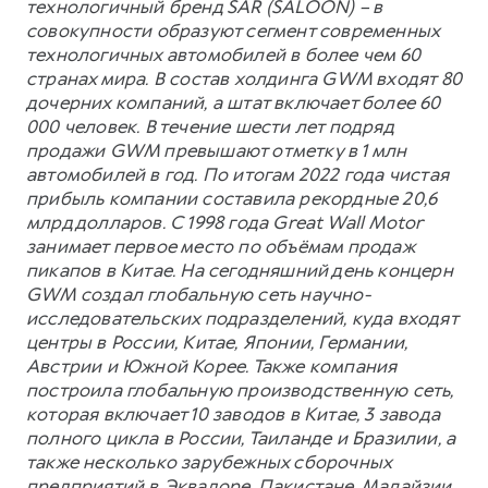
технологичный бренд SAR (SALOON) – в
совокупности образуют сегмент современных
технологичных автомобилей в более чем 60
странах мира. В состав холдинга GWM входят 80
дочерних компаний, а штат включает более 60
000 человек. В течение шести лет подряд
продажи GWM превышают отметку в 1 млн
автомобилей в год. По итогам 2022 года чистая
прибыль компании составила рекордные 20,6
млрд долларов. С 1998 года Great Wall Motor
занимает первое место по объёмам продаж
пикапов в Китае. На сегодняшний день концерн
GWM создал глобальную сеть научно-
исследовательских подразделений, куда входят
центры в России, Китае, Японии, Германии,
Австрии и Южной Корее. Также компания
построила глобальную производственную сеть,
которая включает 10 заводов в Китае, 3 завода
полного цикла в России, Таиланде и Бразилии, а
также несколько зарубежных сборочных
предприятий в Эквадоре, Пакистане, Малайзии