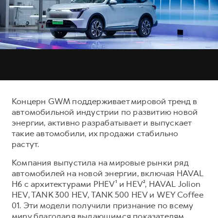
Тест-драйв
СЕРВИСНОЕ ОБСЛУЖИВАНИЕ
О дилере
Трейд-ин
Нулевое ТО
Наша команда
H7
H9
Программа «Помощь на дороге»
Контакты
от 3 799 000 ₽
от 4 799 000 ₽
КРЕДИТ И СТРАХОВАНИЕ
Регламенты технического обслуживания
Кредитный калькулятор
Электронный ПТС
Страхование
Концерн GWM поддерживает мировой тренд в
Кредит
ПОДДЕРЖКА
автомобильной индустрии по развитию новой
энергии, активно разрабатывает и выпускает
GWM Безопасность
такие автомобили, их продажи стабильно
КОРПОРАТИВНЫМ КЛИЕНТАМ
Гарантия HAVAL
растут.
Для малого бизнеса
Мобильное приложение GWM
Компания выпустила на мировые рынки ряд
Корпоративным клиентам
Программа «HAVAL Защита+»
автомобилей на новой энергии, включая HAVAL
H6 с архитектурами PHEV¹ и HEV², HAVAL Jolion
Крупным корпоративным клиентам
Руководства по эксплуатации
HEV, TANK 300 HEV, TANK 500 HEV и WEY Coffee
Система управления автопарком
Подписки
01. Эти модели получили признание по всему
миру благодаря выдающимся показателям