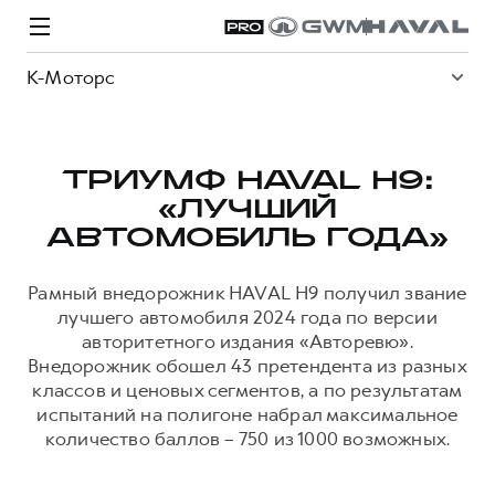
К-Моторс
ТРИУМФ HAVAL H9:
«ЛУЧШИЙ
Модели
Покупателям
Владельцам
Спецпредложения
О дилере
АВТОМОБИЛЬ ГОДА»
Рамный внедорожник HAVAL H9 получил звание
ВЫБОР И ПОКУПКА
СЕРВИС
СПЕЦПРЕДЛОЖЕНИЯ
БРЕНД HAVAL
лучшего автомобиля 2024 года по версии
авторитетного издания «Авторевю».
Автомобили в наличии
Все о сервисе
Покупателям
О бренде
Внедорожник обошел 43 претендента из разных
Конфигуратор HAVAL
Запись на сервис
Владельцам
Новости
классов и ценовых сегментов, а по результатам
испытаний на полигоне набрал максимальное
H3
Аксессуары HAVAL
Моторное масло
О GWM
H5
количество баллов – 750 из 1000 возможных.
от 2 499 000 ₽
от 4 049 000 ₽
Каталоги и прайс-листы
Стоимость ТО
Программа «HAVAL Защита+»
ИНФОРМАЦИЯ О ДИЛЕРЕ