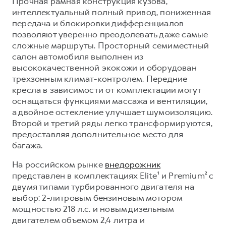
Прочная рамная конструкция кузова,
интеллектуальный полный привод, пониженная
передача и блокировки дифференциалов
позволяют уверенно преодолевать даже самые
сложные маршруты. Просторный семиместный
салон автомобиля выполнен из
высококачественной экокожи и оборудован
трехзонным климат-контролем. Передние
кресла в зависимости от комплектации могут
оснащаться функциями массажа и вентиляции,
а двойное остекление улучшает шумоизоляцию.
Второй и третий ряды легко трансформируются,
предоставляя дополнительное место для
багажа.
На российском рынке
внедорожник
представлен в комплектациях Elite¹ и Premium² с
двумя типами турбированного двигателя на
выбор: 2-литровым бензиновым мотором
мощностью 218 л.с. и новым дизельным
двигателем объемом 2,4 литра и