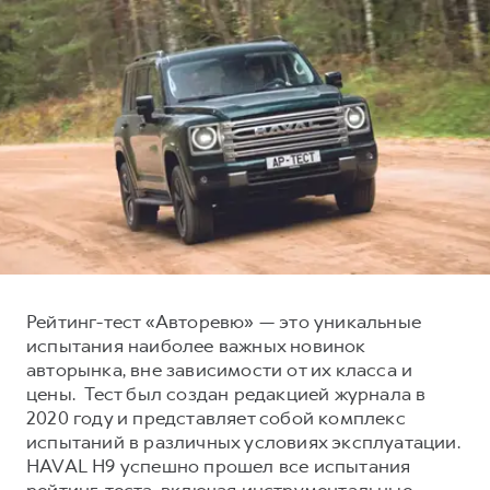
Тест-драйв
СЕРВИСНОЕ ОБСЛУЖИВАНИЕ
О дилере
Трейд-ин
Нулевое ТО
Наша команда
H7
H9
Программа «Помощь на дороге»
Контакты
от 3 799 000 ₽
от 4 799 000 ₽
КРЕДИТ И СТРАХОВАНИЕ
Регламенты технического обслуживания
Кредитный калькулятор
Электронный ПТС
Страхование
Кредит
ПОДДЕРЖКА
GWM Безопасность
КОРПОРАТИВНЫМ КЛИЕНТАМ
Гарантия HAVAL
Рейтинг-тест «Авторевю» — это уникальные
испытания наиболее важных новинок
Для малого бизнеса
Мобильное приложение GWM
авторынка, вне зависимости от их класса и
Корпоративным клиентам
Программа «HAVAL Защита+»
цены. Тест был создан редакцией журнала в
2020 году и представляет собой комплекс
Крупным корпоративным клиентам
Руководства по эксплуатации
испытаний в различных условиях эксплуатации.
Система управления автопарком
Подписки
HAVAL H9 успешно прошел все испытания
рейтинг-теста, включая инструментальные