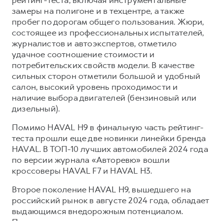
Сервис для корпоративных клиентов
замеры на полигоне и в техцентре, а также
HAVAL Лизинг
АКСЕССУАРЫ HAVAL
пробег по дорогам общего пользования. Жюри,
состоящее из профессиональных испытателей,
Автомобильные аксессуары
журналистов и автоэкспертов, отметило
АКСЕССУАРЫ HAVAL
Коллекция PRO
удачное соотношение стоимости и
потребительских свойств модели. В качестве
Автомобильные аксессуары
Коллекция Базовая
сильных сторон отметили большой и удобный
Коллекция PRO
Коллекция Детская
салон, высокий уровень проходимости и
Коллекция Базовая
наличие выбора двигателей (бензиновый или
дизельный).
Коллекция Детская
Помимо HAVAL H9 в финальную часть рейтинг-
теста прошли еще две новинки линейки бренда
HAVAL. В ТОП-10 лучших автомобилей 2024 года
по версии журнала «Авторевю» вошли
кроссоверы HAVAL F7 и HAVAL H3.
Второе поколение HAVAL H9, вышедшего на
российский рынок в августе 2024 года, обладает
выдающимся внедорожным потенциалом.